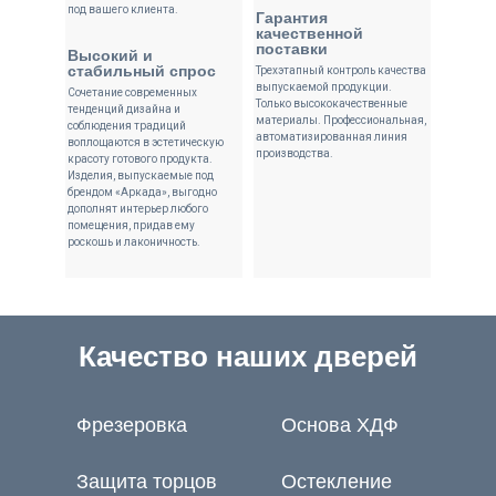
под вашего клиента.
Гарантия
качественной
поставки
Высокий и
стабильный спрос
Трехэтапный контроль качества
выпускаемой продукции.
Сочетание современных
Только высококачественные
тенденций дизайна и
материалы. Профессиональная,
соблюдения традиций
автоматизированная линия
воплощаются в эстетическую
производства.
красоту готового продукта.
Изделия, выпускаемые под
брендом «Аркада», выгодно
дополнят интерьер любого
помещения, придав ему
роскошь и лаконичность.
Качество наших дверей
Фрезеровка
Основа ХДФ
Защита торцов
Остекление