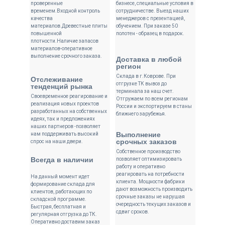
проверенные
бизнесе, специальные условия в
временем.Входной контроль
сотрудничестве. Выезд наших
качества
менеджеров с презентацией,
материалов.Древестные плиты
обучением. При заказе 50
повышенной
полотен - образец в подарок.
плотности.Наличие запасов
материалов-оперативное
выполнение срочного заказа.
Доставка в любой
регион
Склада в г.Коврове. При
Отслеживание
отгрузке ТК вывоз до
тенденций рынка
терминала за наш счет.
Своевременное реагирование и
Отгружаем по всем регионам
реализация новых проектов
России и экспортируем в станы
разработанных на собственных
ближнего зарубежья.
идеях, так и предложениях
наших партнеров -позволяет
Выполнение
нам поддерживать высокий
срочных заказов
спрос на наши двери.
Собственное производство
Всегда в наличии
позволяет оптимизировать
работу и оперативно
реагировать на потребности
На данный момент идет
клиента. Мощности фабрики
формирование склада для
дают возможность производить
клиентов, работающих по
срочные заказы не нарушая
складской программе.
очередность текущих заказов и
Быстрая, бесплатная и
сдвиг сроков.
регулярная отгрузка до ТК.
Оперативно доставим заказ